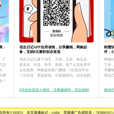
花生日记APP自用省钱，分享赚钱，网购必
刚需
商：
备，宝妈0元兼职创业首选
件，
花生日记汇聚了淘宝、天猫、京东、唯品会、
网购
、广
拼多多、抖音、快手、美团、饿了么等各类平
下单
几百
台优惠券。网购返利推广赚钱，0元创业平台，
享赚
大运
一次宣传，受益终身。注册邀请码：花生妈妈
用自
你帮
金！
0元创业首选小项目，注册邀请码：花生妈妈
微信
权所有©16SEO _ 本页展播标记：cytb4 _ 需展播广告请联系：74586#163.c